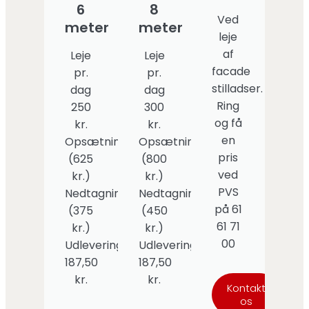
6
8
Ved
meter
meter
leje
af
Leje
Leje
facade
pr.
pr.
stilladser.
dag
dag
Ring
250
300
og få
kr.
kr.
en
Opsætning
Opsætning
pris
(625
(800
ved
kr.)
kr.)
PVS
Nedtagning
Nedtagning
på 61
(375
(450
61 71
kr.)
kr.)
00
Udlevering
Udlevering
187,50
187,50
kr.
kr.
Kontakt
os