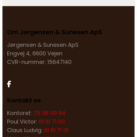
Om Jørgensen & Sunesen ApS
Jørgensen & Sunesen ApS
Engvej 4, 6600 Vejen
CVR-nummer: 15647140
Kontakt os
Kontoret:
75 36 00 84
Poul Victor:
61 61 71 00
Claus Ludvig:
61 61 71 01