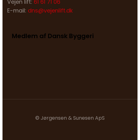
Vejen lift:
61 61 71 06
E-mail:
dns@vejenlift.dk
Medlem af Dansk Byggeri
© Jørgensen & Sunesen ApS